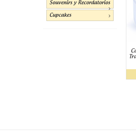
Souvenirs y Recordatorios
Cupcakes
C
Tr